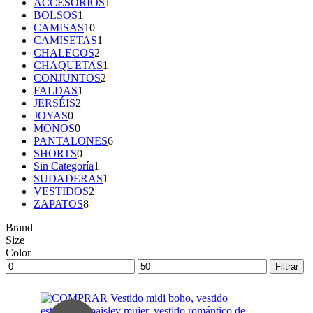
ACCESORIOS
1
BOLSOS
1
CAMISAS
10
CAMISETAS
1
CHALECOS
2
CHAQUETAS
1
CONJUNTOS
2
FALDAS
1
JERSÉIS
2
JOYAS
0
MONOS
0
PANTALONES
6
SHORTS
0
Sin Categoría
1
SUDADERAS
1
VESTIDOS
2
ZAPATOS
8
Brand
Size
Color
Precio
Precio
Filtrar
mínimo
máximo