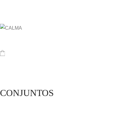
CONJUNTOS
CONJUNTO ISABELLA
CONJUNTO D
71,95
€
59,95
€