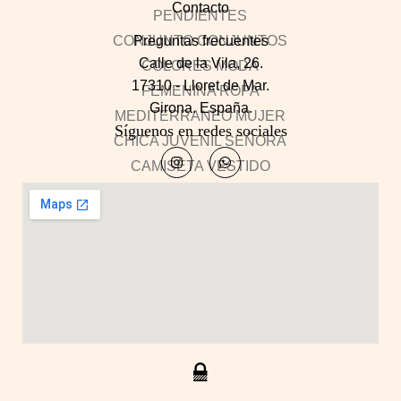
Contacto
Preguntas frecuentes
Calle de la Vila, 26.
17310 - Lloret de Mar.
Girona. España.
Síguenos en redes sociales